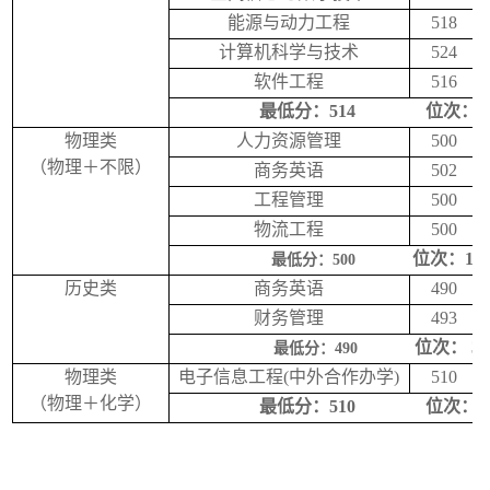
能源与动力工程
518
计算机科学与技术
524
软件工程
516
最低分：
514
位次：
1
物理类
人力资源管理
500
（物理＋不限）
商务英语
502
工程管理
500
物流工程
500
位次：
12
最低分：
500
历史类
商务英语
490
财务管理
493
位次：
33
最低分：
490
物理类
电子信息工程
(
中外合作办学
)
510
（物理＋化学）
最低分：
510
位次：
1